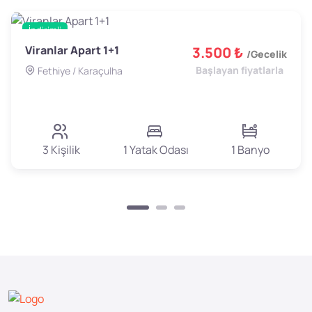
İndirimli
Viranlar Apart 1+1
Apart
3.500 ₺
/Gecelik
Başlayan fiyatlarla
Fethiye / Karaçulha
3 Kişilik
1 Yatak Odası
1 Banyo