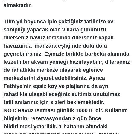
almaktadır.
Tüm yıl boyunca iple çektiğiniz tatilinize ev
sahipliği yapacak olan villada gününüzü
dilerseniz havuz terasında dilerseniz kapalı
havuzunda manzara eşliğinde dolu dolu
geçirebilirsiniz. Eşinizle birlikte barbekü alanında
lezzetli bir akşam yemeği hazırlayabilir, dilerseniz
de rahatlıkla merkeze ulaşarak eğlence
merkezlerini ziyaret edebilirsiniz. Ayrıca
Fethiye'nin eşsiz koy ve plajlarına da aynı
rahatlıkla ulaşabileceğiniz suitimiz unutulmaz
tatil anılarınız için sizleri beklemektedir.
NOT: Havuz ısıtması günlük 1000TL'dir. Kullanım
bilgisinin, rezervasyondan 2 gün önce
bildirilmesi yeterlidir. 1 haftanın altındaki