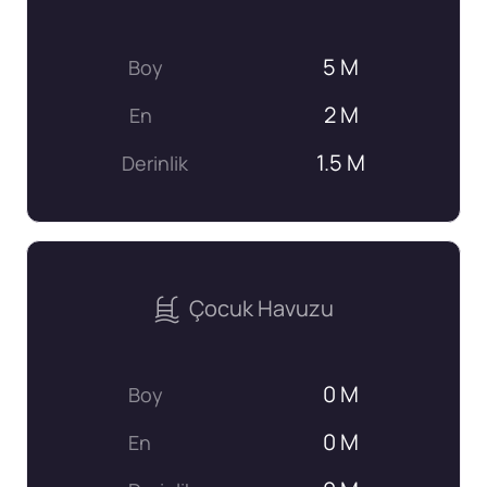
5 M
Boy
2 M
En
1.5 M
Derinlik
Çocuk Havuzu
0 M
Boy
0 M
En