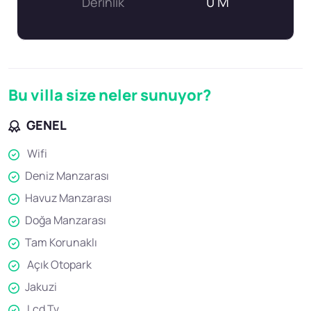
0 M
Derinlik
Bu villa size neler sunuyor?
GENEL
Wifi
Deniz Manzarası
Havuz Manzarası
Doğa Manzarası
Tam Korunaklı
Açık Otopark
Jakuzi
Lcd Tv