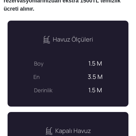
rezervasyonlarınızdan ekstra 1500TL temizlik
ücreti alınır.
Havuz Ölçüleri
1.5 M
Boy
3.5 M
En
1.5 M
Derinlik
Kapalı Havuz