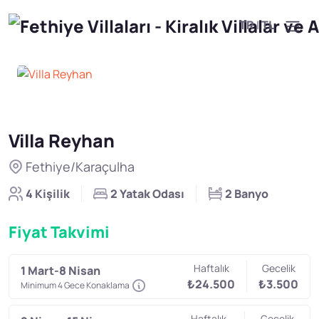
TR
|
TL
Villa Reyhan
Fethiye/Karaçulha
4 Kişilik
2 Yatak Odası
2 Banyo
Fiyat Takvimi
Haftalık
Gecelik
1 Mart-8 Nisan
₺24.500
₺3.500
Minimum 4 Gece Konaklama
Haftalık
Gecelik