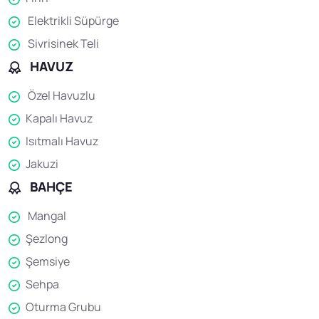
Elektrikli Süpürge
Sivrisinek Teli
HAVUZ
Özel Havuzlu
Kapalı Havuz
Isıtmalı Havuz
Jakuzi
BAHÇE
Mangal
Şezlong
Şemsiye
Sehpa
Oturma Grubu