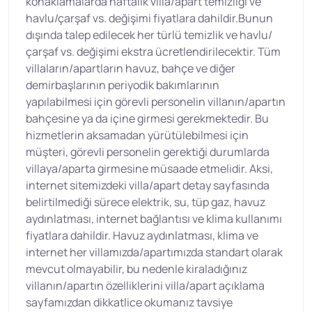
konaklamalarda haftalık villa/apart temizliği ve
havlu/çarşaf vs. değişimi fiyatlara dahildir.Bunun
dışında talep edilecek her türlü temizlik ve havlu/
çarşaf vs. değişimi ekstra ücretlendirilecektir. Tüm
villaların/apartların havuz, bahçe ve diğer
demirbaşlarının periyodik bakımlarının
yapılabilmesi için görevli personelin villanın/apartın
bahçesine ya da içine girmesi gerekmektedir. Bu
hizmetlerin aksamadan yürütülebilmesi için
müşteri, görevli personelin gerektiği durumlarda
villaya/aparta girmesine müsaade etmelidir. Aksi,
internet sitemizdeki villa/apart detay sayfasında
belirtilmediği sürece elektrik, su, tüp gaz, havuz
aydınlatması, internet bağlantısı ve klima kullanımı
fiyatlara dahildir. Havuz aydınlatması, klima ve
internet her villamızda/apartımızda standart olarak
mevcut olmayabilir, bu nedenle kiraladığınız
villanın/apartın özelliklerini villa/apart açıklama
sayfamızdan dikkatlice okumanız tavsiye