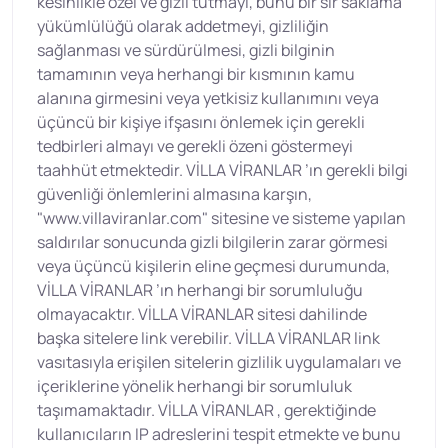
kesinlikle özel ve gizli tutmayı, bunu bir sır saklama
yükümlülüğü olarak addetmeyi, gizliliğin
sağlanması ve sürdürülmesi, gizli bilginin
tamamının veya herhangi bir kısmının kamu
alanına girmesini veya yetkisiz kullanımını veya
üçüncü bir kişiye ifşasını önlemek için gerekli
tedbirleri almayı ve gerekli özeni göstermeyi
taahhüt etmektedir. VİLLA VİRANLAR ’ın gerekli bilgi
güvenliği önlemlerini almasına karşın,
"www.villaviranlar.com" sitesine ve sisteme yapılan
saldırılar sonucunda gizli bilgilerin zarar görmesi
veya üçüncü kişilerin eline geçmesi durumunda,
VİLLA VİRANLAR ’ın herhangi bir sorumluluğu
olmayacaktır. VİLLA VİRANLAR sitesi dahilinde
başka sitelere link verebilir. VİLLA VİRANLAR link
vasıtasıyla erişilen sitelerin gizlilik uygulamaları ve
içeriklerine yönelik herhangi bir sorumluluk
taşımamaktadır. VİLLA VİRANLAR , gerektiğinde
kullanıcıların IP adreslerini tespit etmekte ve bunu