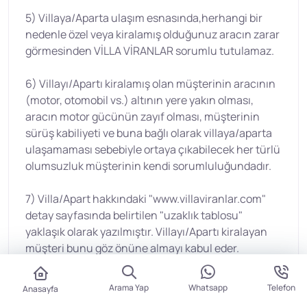
5) Villaya/Aparta ulaşım esnasında,herhangi bir
nedenle özel veya kiralamış olduğunuz aracın zarar
görmesinden VİLLA VİRANLAR sorumlu tutulamaz.
6) Villayı/Apartı kiralamış olan müşterinin aracının
(motor, otomobil vs.) altının yere yakın olması,
aracın motor gücünün zayıf olması, müşterinin
sürüş kabiliyeti ve buna bağlı olarak villaya/aparta
ulaşamaması sebebiyle ortaya çıkabilecek her türlü
olumsuzluk müşterinin kendi sorumluluğundadır.
7) Villa/Apart hakkındaki "www.villaviranlar.com"
detay sayfasında belirtilen "uzaklık tablosu"
yaklaşık olarak yazılmıştır. Villayı/Apartı kiralayan
müşteri bunu göz önüne almayı kabul eder.
8) Villaların tamamında yaklaşık 160 litrelik güneş
Arama Yap
Whatsapp
Telefon
Anasayfa
enerjisi ile ısınan sıcak su tankı bulunmaktadır.