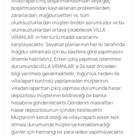
villayı/apartı hiç boşaltmamasından veya geç
boşaltmasından kaynaklanan problemlerden,
zararlardan, mağduriyetten vs. tüm
olumsuzluklardan müşteri birebir sorumludur ve bu
olumsuzluklardan ortaya çıkabilecek VİLLA
VİRANLAR ’ın her türlü maddi zararlarını
karşılayacaktır. Seyahat planlarının her iki tarafında
mağdur olmaması için bu saatlere göre yapılmasını
önemle hatırlatırız. Erken çıkış yapılmak istenmesi
durumunda VİLLA VİRANLAR ’a 24 saat önceden
bilgi verilmesi gerekmektedir. Yoğunluk nedeni ile
villa/apart kontrolü yapılamadan müşterinin
villadan/aparttan çıkış yapması durumunda hasar
depozitosu müşterinin bildireceği bir banka
hesabına gönderilecektir.Gönderim masrafları
hasar depozitosunun içinden kesilecektir.
Müşterinin kendi isteği ile villayı/apartı erken terk
etmesi durumunda müşteriye konaklamadığı
günler için herhangi bir para iadesi yapılmayacaktır.