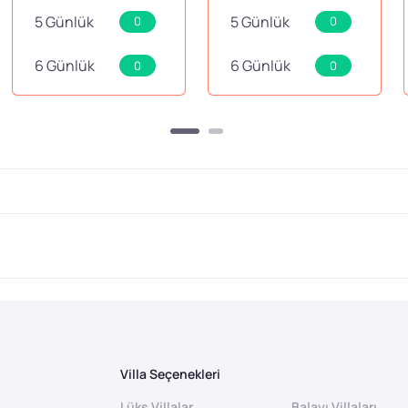
5 Günlük
5 Günlük
0
0
6 Günlük
6 Günlük
0
0
(
Villa Seçenekleri
Lüks Villalar
Balayı Villaları