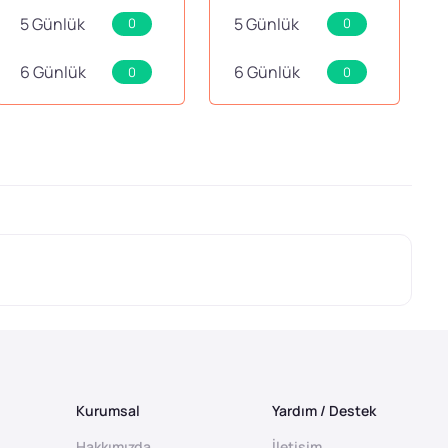
5 Günlük
5 Günlük
0
0
6 Günlük
6 Günlük
0
0
Kurumsal
Yardım / Destek
Hakkımızda
İletişim