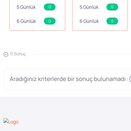
5 Günlük
5 Günlük
0
0
6 Günlük
6 Günlük
0
0
0 Sonuç
Aradığınız kriterlerde bir sonuç bulunamadı :