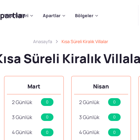
Villa Tipleri
Apartlar
Bölgeler
Anasayfa
Kısa Süreli Kiralık Villalar
ısa Süreli Kiralık Villal
Mart
Nisan
2 Günlük
2 Günlük
0
0
3 Günlük
3 Günlük
0
0
4 Günlük
4 Günlük
0
0