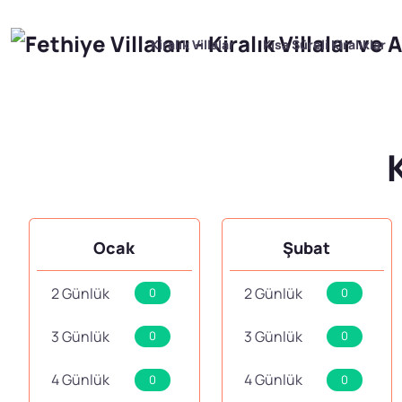
Kiralık Villalar
Kısa Süreli Kiralıklar
K
Ocak
Şubat
2 Günlük
2 Günlük
0
0
3 Günlük
3 Günlük
0
0
4 Günlük
4 Günlük
0
0