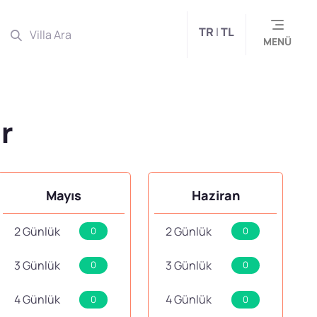
TR
|
TL
MENÜ
ar
Mayıs
Haziran
2 Günlük
2 Günlük
0
0
3 Günlük
3 Günlük
0
0
4 Günlük
4 Günlük
0
0